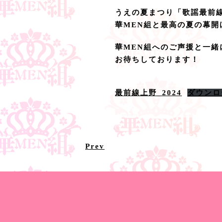
うえの夏まつり「歌謡最前
華MEN組と最高の夏の幕開
華MEN組へのご声援と一
お待ちしております！
最前線上野_2024
ダウンロ
Prev