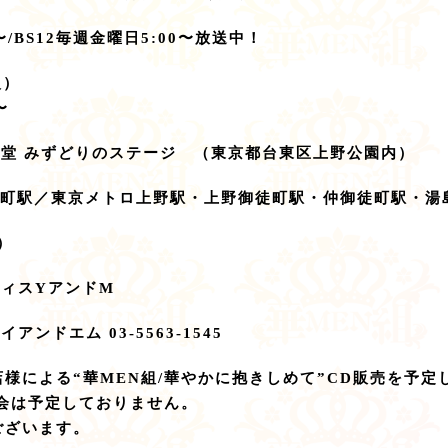
/BS12毎週金曜日5:00〜放送中！
火）
〜
音楽堂 みずどりのステージ （東京都台東区上野公園内）
徒町駅／東京メトロ上野駅・上野御徒町駅・仲御徒町駅・湯
由）
フィスYアンドM
アンドエム 03-5563-1545
様による“華MEN組/華やかに抱きしめて”CD販売を予定
会は予定しておりません。
ございます。