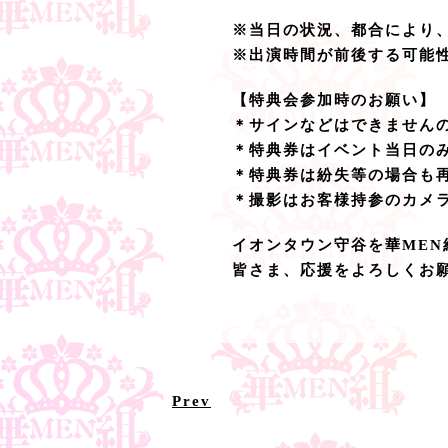
※当日の状況、都合により
※出演時間が前後する可能
【特典会参加時のお願い】
＊サインなどはできません
＊特典券はイベント当日の
＊特典券は紛失等の場合も
＊撮影はお客様持参のカメ
イオンタウン守谷を華ME
皆さま、応援をよろしくお
Prev