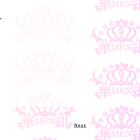
。
Next