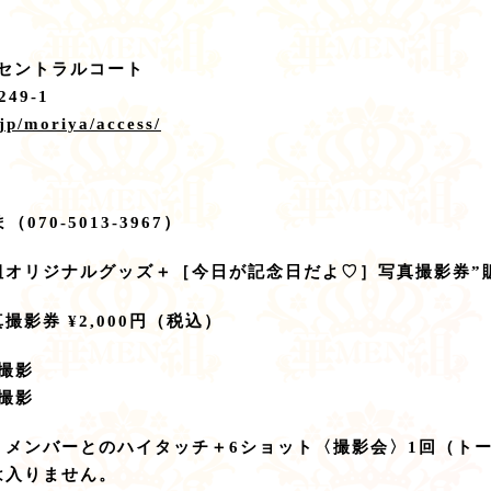
 セントラルコート
49-1
jp/moriya/access/
70-5013-3967）
組オリジナルグッズ＋［今日が記念日だよ♡］写真撮影券”
影券 ¥2,000円（税込）
】撮影
】撮影
、メンバーとのハイタッチ＋6ショット〈撮影会〉1回（ト
は入りません。