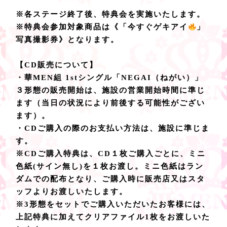
※各ステージ終了後、特典会を実施いたします。
※特典会参加対象商品は《「今すぐゲキアイ
」
写真撮影券》となります。
【CD販売について】
・華MEN組 1stシングル「NEGAI（ねがい）」
３形態の販売開始は、施設の営業開始時間に準じ
ます（当日の状況により前後する可能性がござい
ます）。
・CDご購入の際のお支払い方法は、施設に準じま
す。
※CDご購入特典は、CD１枚ご購入ごとに、ミニ
色紙(サイン無し)を１枚お渡し。ミニ色紙はラン
ダムでの配布となり、ご購入時に販売店又はスタ
ッフよりお渡しいたします。
※3形態をセットでご購入いただいたお客様には、
上記特典に加えてクリアファイル1枚をお渡しいた