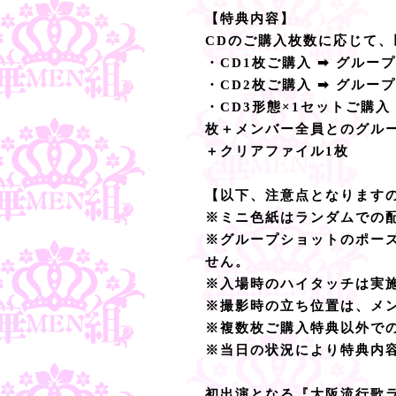
【特典内容】
CDのご購入枚数に応じて
・CD1枚ご購入 ➡ グル
・CD2枚ご購入 ➡ グル
・CD3形態×1セットご購
枚＋メンバー全員とのグルー
＋クリアファイル1枚
【以下、注意点となります
※ミニ色紙はランダムでの
※グループショットのポー
せん。
※入場時のハイタッチは実
※撮影時の立ち位置は、メ
※複数枚ご購入特典以外で
※当日の状況により特典内
初出演となる『大阪流行歌