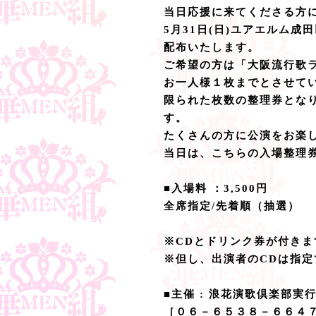
当日応援に来てくださる方
5月31日(日)ユアエルム
配布いたします。
ご希望の方は「大阪流行歌
お一人様１枚までとさせて
限られた枚数の整理券とな
す。
たくさんの方に公演をお楽
当日は、こちらの入場整理
■入場料 ：3,500円
全席指定/先着順（抽選）
※CDとドリンク券が付きま
※但し、出演者のCDは指定
■主催 : 浪花演歌倶楽部実
［０６－６５３８－６６４