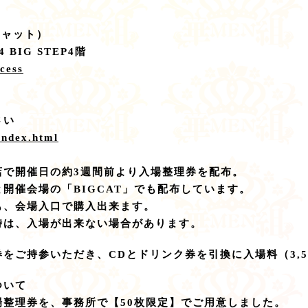
キャット）
BIG STEP4階
ccess
さい
index.html
店で開催日の約3週間前より入場整理券を配布。
開催会場の「BIGCAT」でも配布しています。
も、会場入口で購入出来ます。
時は、入場が出来ない場合があります。
をご持参いただき、CDとドリンク券を引換に入場料（3,5
ついて
場整理券を、事務所で【50枚限定】でご用意しました。