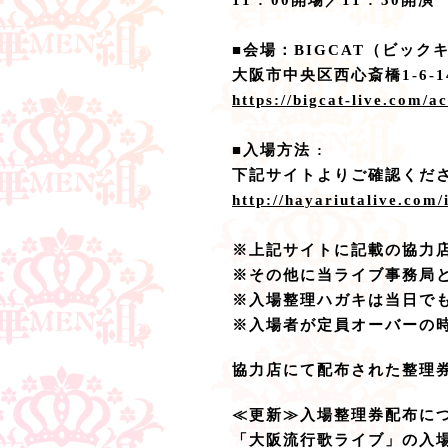
11 : 00開場／11 : 30開演
■会場：BIGCAT（ビック
大阪市中央区西心斎橋1-6-14 
https://bigcat-live.com/a
■入場方法 :
下記サイトよりご確認くだ
http://hayariutalive.com/
※上記サイトに記載の協力
※その他に当ライブ事務局と
※入場整理ハガキは当日で
※入場者が定員オーバーの
協力店にて配布された整理券
≪更新≫入場整理券配布に
「大阪流行歌ライブ」の入