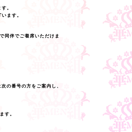
ます。
ざいます。
まで同伴でご着席いただけま
。
は次の番号の方をご案内し、
ます。