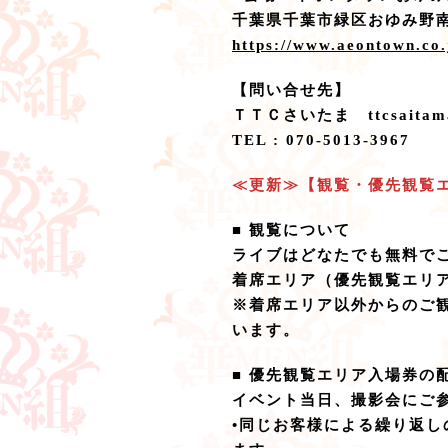
千葉県千葉市緑区おゆみ野南5
https://www.aeontown.co.
【問い合せ先】
ＴＴＣさいたま ttcsaitama
TEL : 070-5013-3967
≪更新≫【観覧・優先観覧
■ 観覧について
ライブはどなたでも無料で
着席エリア（優先観覧エリ
※着席エリア以外からのご
います。
■ 優先観覧エリア入場券の
イベント当日、撮影会にご
•同じお客様による繰り返