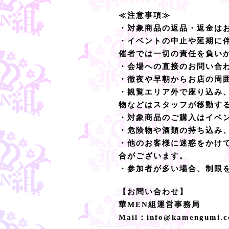
≪注意事項≫
・対象商品の返品・返金は
・イベントの中止や延期に
催者では一切の責任を負い
・会場への直接のお問い合
・徹夜や早朝からお店の周
・観覧エリア外で座り込み
物などはスタッフが移動す
・対象商品のご購入はイベ
・危険物や酒類の持ち込み
・他のお客様に迷惑をかけ
合がございます。
・参加者が多い場合、制限
【お問い合わせ】
華MEN組運営事務局
Mail：info@kamengumi.