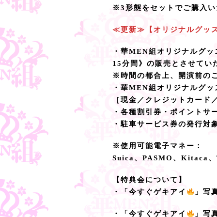
※3形態をセットでご購入
≪更新≫【オリジナルグッ
・華MEN組オリジナルグッ
15分間》の販売とさせてい
※時間の都合上、開演前の
・華MEN組オリジナルグ
［現金／クレジットカード／一
・各種割引券・ポイントサ
・駐車サービス券の発行対
※使用可能電子マネー：
Suica、PASMO、Kitac
【特典会について】
・「今すぐゲキアイ
」写
・「今すぐゲキアイ
」写真