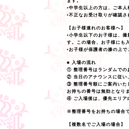
ます。
•中学生以上の方は、ご本
•不正なお受け取りが確認
【お子様連れのお客様へ】
•小学生以下のお子様は、
す。この場合、お子様にも
•お子様が保護者の膝の上
■ 入場の流れ
① 整理番号はランダムでの
② 当日のアナウンスに従
③ 整理番号順にご案内い
お持ちの番号は無効となり
④ ご入場後は、優先エリ
※整理番号をお持ちの場合
【複数名でご入場の場合】