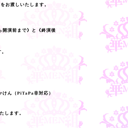
枚をお渡しいたします。
ら開演前まで》と《終演後
す。
やかけん（PiTaPa非対応）
たします。