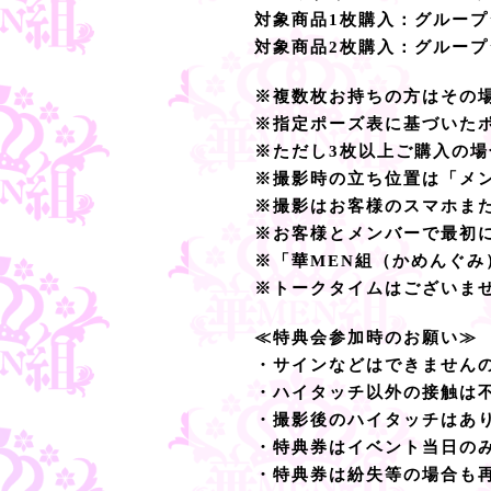
対象商品1枚購入：グループ
対象商品2枚購入：グループ
※複数枚お持ちの方はその
※指定ポーズ表に基づいた
※ただし3枚以上ご購入の
※撮影時の立ち位置は「メ
※撮影はお客様のスマホま
※お客様とメンバーで最初
※「華MEN組（かめんぐ
※トークタイムはございま
≪特典会参加時のお願い≫
・サインなどはできません
・ハイタッチ以外の接触は
・撮影後のハイタッチはあ
・特典券はイベント当日の
・特典券は紛失等の場合も