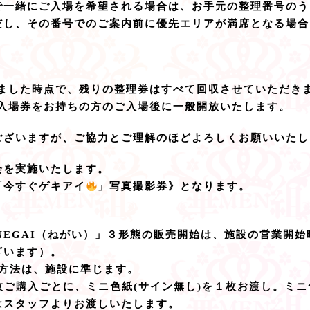
で一緒にご入場を希望される場合は、お手元の整理番号のう
だし、その番号でのご案内前に優先エリアが満席となる場合
りました時点で、残りの整理券はすべて回収させていただき
、入場券をお持ちの方のご入場後に一般開放いたします。
ございますが、ご協力とご理解のほどよろしくお願いいたし
会を実施いたします。
「今すぐゲキアイ
」写真撮影券》となります。
ル「NEGAI（ねがい）」３形態の販売開始は、施設の営業開
ざいます）。
い方法は、施設に準じます。
枚ご購入ごとに、ミニ色紙(サイン無し)を１枚お渡し。ミ
はスタッフよりお渡しいたします。