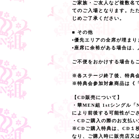
ご家族・ご友人など複数名
てのご入場となります。た
じめご了承ください。
■ その他
•優先エリアの全席が埋ま
•座席に余裕がある場合は
ご不便をおかけする場合も
※各ステージ終了後、特典
※特典会参加対象商品は《
【CD販売について】
・華MEN組 1stシング
により前後する可能性がご
・CDご購入の際のお支払
※CDご購入特典は、CD１
なり、ご購入時に販売店又