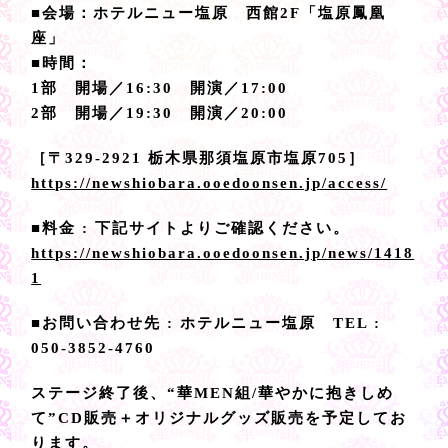
■会場：ホテルニュー塩原 西館2F「塩原鳳凰
座」
■時間：
1部 開場／16:30 開演／17:00
2部 開場／19:30 開演／20:00
［〒329-2921 栃木県那須塩原市塩原705］
https://newshiobara.ooedoonsen.jp/access/
■料金 : 下記サイトよりご確認ください。
https://newshiobara.ooedoonsen.jp/news/1418
1
■お問い合わせ先 : ホテルニュー塩原 TEL :
050-3852-4760
ステージ終了後、“華MEN組/華やかに抱きしめ
て”CD販売＋オリジナルグッズ販売を予定してお
ります。