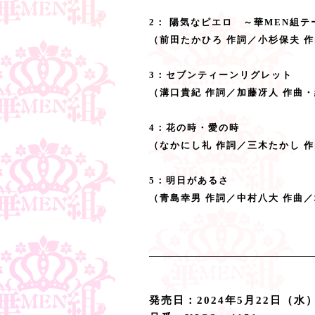
2：
陽気なピエロ ～華MEN組テ
（前田たかひろ 作詞／小杉保夫 作
3：セブンティーンリグレット
（溝口貴紀 作詞／加藤冴人 作曲・
4：花の時・愛の時
（なかにし礼 作詞／三木たかし 
5：明日があるさ
（青島幸男 作詞／中村八大 作曲／
発売日：2024年5月22日（水