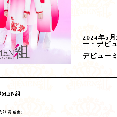
2024年5
ー・デビ
デビューミ
MEN組
部 潤 編曲）​