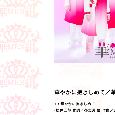
華やかに抱きしめて／華
1：
華やかに抱きしめて
(松井五郎 作詞／都志見 隆 作曲／安