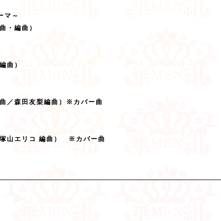
ーマ
～
曲・編曲）​
編曲）​
作曲／森田友梨編曲）※カバー曲​
塚山エリコ 編曲） ※カバー曲​
）